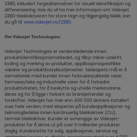
2380, inkludert fargealternativer for visuell identifikasjon og
differensiering. Hvis du vil ha mer informasjon om Videojet
2380-blekkskriveren for store tegn og tilgjengelig blekk, kan
du gå til:
www.videojet.no/2380
.
Om Videojet Technologies:
Videojet Technologies er verdensledende innen
produktidentifikasjonsmarkedet, og tilbyr inline-utskrift,
koding og merking av produkter, applikasjonsspesifikke
væsker og produktlivssyklustjenester. Selskapets mål er å
samarbeide med kunder innen forbrukerpakkede varer,
farmasøytiske og industrielle varer for å forbedre
produktiviteten, for å beskytte og utvide merkevarene
deres og for å ligge i forkant av bransjetrender og
forskrifter. Videojet har mer enn 400 000 skrivere installert
over hele verden, med eksperter på kundeapplikasjoner og
teknologiledelse innen kontinuerlig blekkskriver (CIJ),
termisk blekkskriver. Kunder er avhengige av Videojet-
produkter for å skrive ut på over ti milliarder produkter
daglig. Kundestøtte for salg, applikasjoner, service og