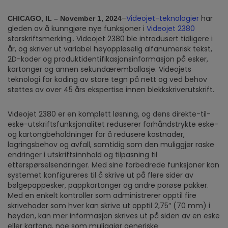
–
Videojet-teknologier
har
CHICAGO, IL – November 1, 2024
gleden av å kunngjøre nye funksjoner i
Videojet 2380
storskriftsmerking.. Videojet 2380 ble introdusert tidligere i
år, og skriver ut variabel høyoppløselig alfanumerisk tekst,
2D-koder og produktidentifikasjonsinformasjon på esker,
kartonger og annen sekundæremballasje. Videojets
teknologi for koding av store tegn på nett og ved behov
støttes av over 45 års ekspertise innen blekkskriverutskrift.
Videojet 2380 er en komplett løsning, og dens direkte-til-
eske-utskriftsfunksjonalitet reduserer forhåndstrykte eske-
og kartongbeholdninger for å redusere kostnader,
lagringsbehov og avfall, samtidig som den muliggjør raske
endringer i utskriftsinnhold og tilpasning til
etterspørselsendringer. Med sine forbedrede funksjoner kan
systemet konfigureres til å skrive ut på flere sider av
bølgepappesker, pappkartonger og andre porøse pakker.
Med en enkelt kontroller som administrerer opptil fire
skrivehoder som hver kan skrive ut opptil 2,75″ (70 mm) i
høyden, kan mer informasjon skrives ut på siden av en eske
eller kartong, noe som muliggjør generiske