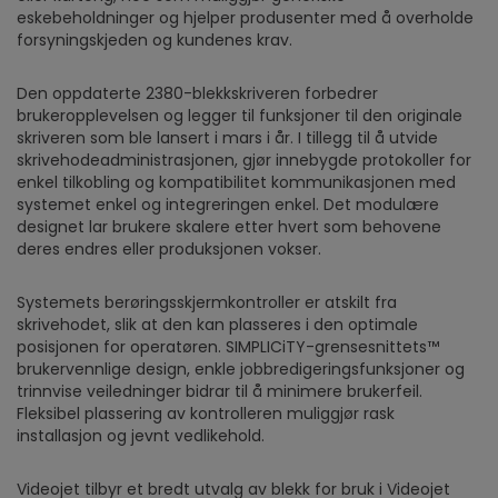
eskebeholdninger og hjelper produsenter med å overholde
forsyningskjeden og kundenes krav.
Den oppdaterte 2380-blekkskriveren forbedrer
brukeropplevelsen og legger til funksjoner til den originale
skriveren som ble lansert i mars i år. I tillegg til å utvide
skrivehodeadministrasjonen, gjør innebygde protokoller for
enkel tilkobling og kompatibilitet kommunikasjonen med
systemet enkel og integreringen enkel. Det modulære
designet lar brukere skalere etter hvert som behovene
deres endres eller produksjonen vokser.
Systemets berøringsskjermkontroller er atskilt fra
skrivehodet, slik at den kan plasseres i den optimale
posisjonen for operatøren. SIMPLICiTY-grensesnittets™
brukervennlige design, enkle jobbredigeringsfunksjoner og
trinnvise veiledninger bidrar til å minimere brukerfeil.
Fleksibel plassering av kontrolleren muliggjør rask
installasjon og jevnt vedlikehold.
Videojet tilbyr et bredt utvalg av blekk for bruk i Videojet