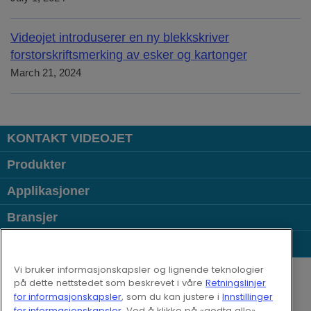
Videojet introduserer en ny blekkskriver
forstorskriftsmerking av esker og kartonger
March 21, 2024
KONTAKT VIDEOJET
Produkter
Applikasjoner
Bransjer
Populære lenker
Follow us on:
Vi bruker informasjonskapsler og lignende teknologier
på dette nettstedet som beskrevet i våre
Retningslinjer
for informasjonskapsler
, som du kan justere i
Innstillinger
© 2026 Videojet Technologies Inc.
for informasjonskapsler
. Ved å klikke på «godta alle»