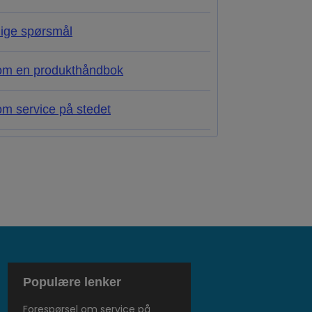
lige spørsmål
om en produkthåndbok
m service på stedet
Populære lenker
Forespørsel om service på