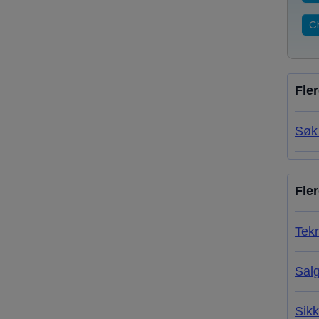
C
Fle
Søk 
Fle
Tekn
Salg
Sikk