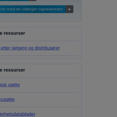
hat med en Videojet-representant
re ressurser
etter selgere og distributører
re ressurser
isk støtte
sstøtte
erhetsdatablader