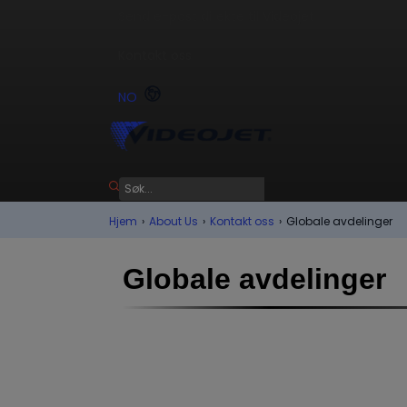
Send e-post direkte til Videojet
Kontakt oss
NO
Hjem
›
About Us
›
Kontakt oss
›
Globale avdelinger
Globale avdelinger