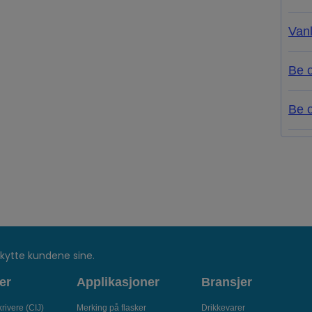
Van
Be 
Be o
kytte kundene sine.
er
Applikasjoner
Bransjer
rivere (CIJ)
Merking på flasker
Drikkevarer