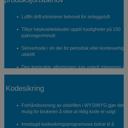
Luftfri drift eliminerer behovet for anleggsluft
Tilbyr høykvalitetskoder opptil hastigheter på 150
pakninger/minutt
Skriverhode i én del for periodisk eller kontinuerlig
utskrift
Den kompakte utformingen kan enkelt integreres i
de
fleste produksjonslinjer
Kodesikring
Forhåndsvisning av utskriften i WYSIWYG gjør det
mulig for brukeren å sikre at riktig kode er valgt
Innebygd kodesikringsprogramvare bidrar til å