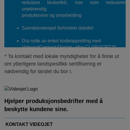
redusere brukerfeil, noe som reduserer
unødvendig
produktsvinn og omarbeiding
Sanntidsstempel forhindrer datofeil
Dra nytte av enkel kodeoppretting med
VideojetConnect Design- eller CLARiSOFT™-
programvaren
* Ta kontakt med lokale myndigheter for å finne ut
om ytterligere landspesifikk sertifisering er
nødvendig for landet du bor i.
Hjelper produksjonsbedrifter med å
beskytte kundene sine.
KONTAKT VIDEOJET