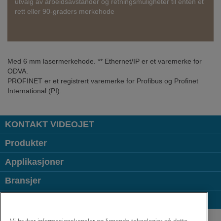
utvalg av arbeidsavstander og retningsmuligheter til enten et
rett eller 90-graders merkehode
Med 6 mm lasermerkehode. ** Ethernet/IP er et varemerke for
ODVA.
PROFINET er et registrert varemerke for Profibus og Profinet
International (PI).
KONTAKT VIDEOJET
Produkter
Applikasjoner
Bransjer
Populære lenker
Follow us on: