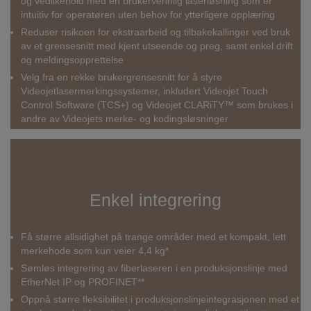
og vedlikehold med en brukervennlig laserløsning som er
intuitiv for operatøren uten behov for ytterligere opplæring
Reduser risikoen for ekstraarbeid og tilbakekallinger ved bruk
av et grensesnitt med kjent utseende og preg, samt enkel drift
og meldingsopprettelse
Velg fra en rekke brukergrensesnitt for å styre
Videojetlasermerkingssystemer, inkludert Videojet Touch
Control Software (TCS+) og Videojet CLARiTY™ som brukes i
andre av Videojets merke- og kodingsløsninger
Enkel integrering
Få større allsidighet på trange områder med et kompakt, lett
merkehode som kun veier 4,4 kg*
Sømløs integrering av fiberlaseren i en produksjonslinje med
EtherNet IP og PROFINET**
Oppnå større fleksibilitet i produksjonslinjeintegrasjonen med et