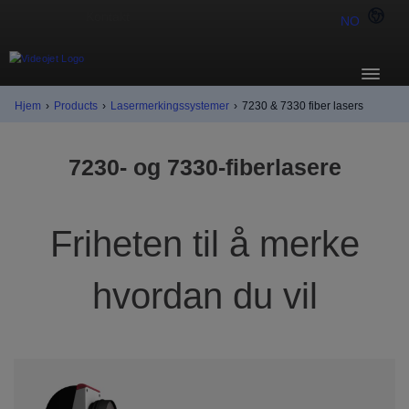
NO
Hjem
›
Products
›
Lasermerkingssystemer
›
7230 & 7330 fiber lasers
7230- og 7330-fiberlasere
Friheten til å merke
hvordan du vil