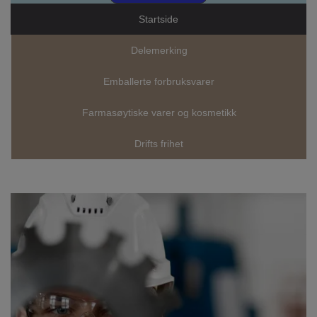
Startside
Delemerking
Emballerte forbruksvarer
Farmasøytiske varer og kosmetikk
Drifts frihet