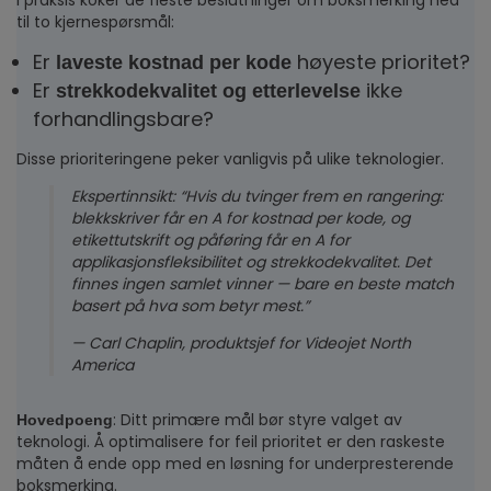
I praksis koker de fleste beslutninger om boksmerking ned
til to kjernespørsmål:
Er
høyeste prioritet?
laveste kostnad per kode
Er
ikke
strekkodekvalitet og etterlevelse
forhandlingsbare?
Disse prioriteringene peker vanligvis på ulike teknologier.
Ekspertinnsikt: “Hvis du tvinger frem en rangering:
blekkskriver får en A for kostnad per kode, og
etikettutskrift og påføring får en A for
applikasjonsfleksibilitet og strekkodekvalitet. Det
finnes ingen samlet vinner — bare en beste match
basert på hva som betyr mest.”
— Carl Chaplin, produktsjef for Videojet North
America
: Ditt primære mål bør styre valget av
Hovedpoeng
teknologi. Å optimalisere for feil prioritet er den raskeste
måten å ende opp med en løsning for underpresterende
boksmerking.