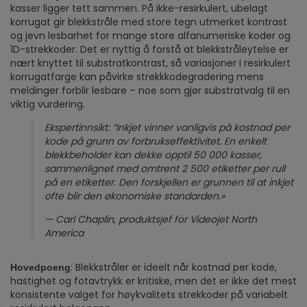
kasser ligger tett sammen. På ikke-resirkulert, ubelagt
korrugat gir blekkstråle med store tegn utmerket kontrast
og jevn lesbarhet for mange store alfanumeriske koder og
1D-strekkoder. Det er nyttig å forstå at blekkstråleytelse er
nært knyttet til substratkontrast, så variasjoner i resirkulert
korrugatfarge kan påvirke strekkkodegradering mens
meldinger forblir lesbare – noe som gjør substratvalg til en
viktig vurdering.
Ekspertinnsikt: “Inkjet vinner vanligvis på kostnad per
kode på grunn av forbrukseffektivitet. En enkelt
blekkbeholder kan dekke opptil 50 000 kasser,
sammenlignet med omtrent 2 500 etiketter per rull
på en etiketter. Den forskjellen er grunnen til at inkjet
ofte blir den økonomiske standarden.»
— Carl Chaplin, produktsjef for Videojet North
America
: Blekkstråler er ideelt når kostnad per kode,
Hovedpoeng
hastighet og fotavtrykk er kritiske, men det er ikke det mest
konsistente valget for høykvalitets strekkoder på variabelt