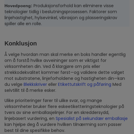
Produksjonsforhold kan eliminere visse
Hovedpoeng
:
teknologier tidlig i beslutningsprosessen. Faktorer som
linjehastighet, hylsevinkel, vibrasjon og plasseringskrav
spiller alle en rolle.
Konklusjon
Å velge hvordan man skal merke en boks handler egentlig
om å forstå hvilke avveininger som er viktigst for
virksomheten din. Ved å klargjøre om pris eller
strekkodekvalitet kommer først—og validere dette valget
mot substratene, linjeforholdene og hastigheten din—kan
du velge
Blekkskriver
eller
Etikettutskrift og påføring
Med
selvtillit til å merke esker.
Ulike prioriteringer fører til ulike svar, og mange
virksomheter bruker flere eskeetiketteringsteknologier på
tvers av sine emballasjelinjer. For en skreddersydd,
linjebasert vurdering, en
Spesialist på sekundær emballasje
kan hjelpe deg å vurdere hvilken tilnærming som passer
best til dine spesifikke behov.