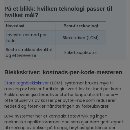
På et blikk: hvilken teknologi passer til
hvilket mål?
Hovedmål
Best-fit teknologi
Laveste kostnad per
Blekkskriver (LCM)
kode
Beste strekkodekvalitet
Etikettapplikator
og etterlevelse
Blekkskriver: kostnads-per-kode-mesteren
Store tegnblekkskriver
(LCM)-systemer brukes mye til
merking av bokser fordi de gir svært lav kostnad per kode.
Blekkforsyningsalternativer støtter lange utskriftsserier—
ofte titusenvis av kasser per bytte—noe som reduserer
nedetid og forenkler håndteringen av forbruksvarer.
LCM-systemer har et kompakt fotavtrykk og ingen
mekaniske applikatorarmer, noe som gjør dem godt egnet
til merking av bokser på trange, høyhastighetslinjer der