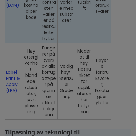
Kontra
varier
tutskri
(LCM)
kostna
orbruk
sten
e med
ft
d per
svarer
varier
substr
kode
er på
atet
resirku
lerte
hylser
Funge
Høy
Moder
rer på
ettergi
at til
tvers
Høyer
venhe
høy;
av alle
Veldig
e
t,
Tidspu
Label
korrug
høyt;
forbru
bland
nktet
Print &
attype
SterkG
ksvare
ede
for
Apply
r på
S1
r;
substr
applik
(LPA)
grunn
Grade
Forutsi
ater,
atoren
av
ring
gbar
jevn
har
etikett
ytelse
plasse
betyd
bakgr
ring
ning
unn
Tilpasning av teknologi til