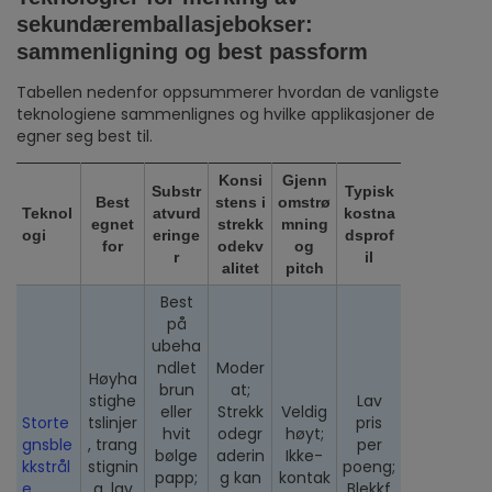
sekundæremballasjebokser:
sammenligning og best passform
Tabellen nedenfor oppsummerer hvordan de vanligste
teknologiene sammenlignes og hvilke applikasjoner de
egner seg best til.
Konsi
Gjenn
Substr
Typisk
Best
stens i
omstrø
Teknol
atvurd
kostna
egnet
strekk
mning
ogi
eringe
dsprof
for
odekv
og
r
il
alitet
pitch
Best
på
ubeha
ndlet
Moder
Høyha
brun
at;
stighe
Lav
eller
Strekk
Veldig
Storte
tslinjer
pris
hvit
odegr
høyt;
gnsble
, trang
per
bølge
aderin
Ikke-
kkstrål
stignin
poeng;
papp;
g kan
kontak
e
g, lav
Blekkf