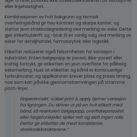
skjer offline, påvirkes ikke strekkodekvaliteten av vibrasjoner
eller linjehastighet.
Kombinasjonen av hvit bakgrunn og termisk
overføringsbånd gir høy kontrast og skarpe kanter, og
støtter jevn strekkodegradering ved merking av eske. Dette
gjør etikettutskrift og -bruk til et vanlig valg ved merking av
esker for detaljhandel, farmasøytisk eller logistikk.
Etiketter reduserer også følsomheten for variasjon i
substratet. Enten bølgepapp er porøst, ikke-porøst eller
kraftig fortrykt, gir etiketten en jevn overflate for pålitelig
eskemerking. Husk at etiketter og bånd er kontinuerlige
forbruksvarer, og applikatoren krever plass og presis timing,
noe som kan påvirke gjennomstrømningen på stramme
pitch-linjer.
Ekspertinnsikt: «Label print & apply fjerner variasjon
fra ligningen. Du skriver ut på en hvit etikett med
bånd, så resirkulert bølgepapp, overflateporøsitet
eller fargeforskjeller spiller rett og slett ingen rolle.
Derfor gir etiketter de mest konsistente
strekkodekarakterene.”