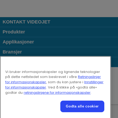
KONTAKT VIDEOJET
Produkter
Applikasjoner
Bransjer
Populære lenker
Follow us on:
Vi bruker informasjonskapsler og lignende teknologier
på dette nettstedet som beskrevet i våre
Retningslinjer
for informasjonskapsler
, som du kan justere i
Innstillinger
© 2026 Videojet Technologies Inc.
for informasjonskapsler
. Ved å klikke på «godta alle»
Retningslinjer for personvern
godtar du
retningslinjene for informasjonskapsler
.
Retningslinjene for informasjonskapsler
Informasjonskapselinnstillinger
Ansvarsfraskrivelse
Godta alle cookier
Karriere
Videojet Elektroniske bruksvilkår