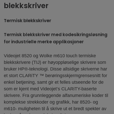
blekkskriver
Termisk blekkskriver
Termisk blekkskriver med kodesikringsløsning
for industrielle merke applikasjoner
Videojet 8520 og Wolke m610 touch termiske
blekkskrivere (TIJ) er høyoppløselige skrivere som
bruker HP®-teknologi. Disse allsidige skriverne har
et stort CLARiTY ™ berøringsskjermgrensesnitt for
enkel betjening, samt gir et felles utseende for de
som er kjent med Videojet’s CLARiTY-baserte
skrivere. Fra grunnleggende alfanumeriske koder til
komplekse strekkoder og grafikk, har 8520- og
m610- muligheten til å skrive ut et bredt spekter av