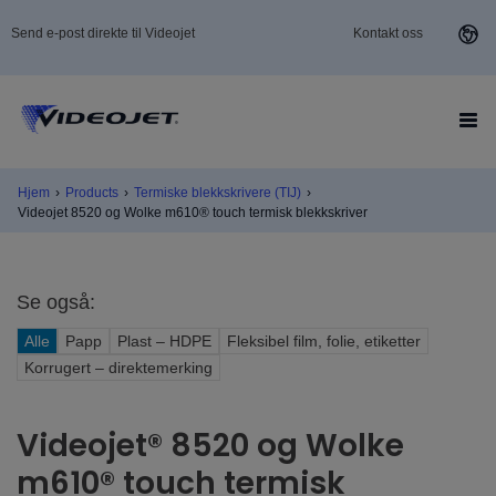
Send e-post direkte til Videojet
Kontakt oss
Hjem
›
Products
›
Termiske blekkskrivere (TIJ)
›
Videojet 8520 og Wolke m610® touch termisk blekkskriver
Se også:
Alle
Papp
Plast – HDPE
Fleksibel film, folie, etiketter
Korrugert – direktemerking
Videojet® 8520 og Wolke
m610® touch termisk