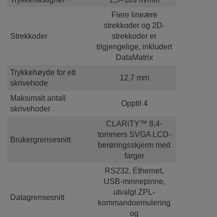
Flere lineære
strekkoder og 2D-
Strekkoder
strekkoder er
tilgjengelige, inkludert
DataMatrix
Trykkehøyde for ett
12,7 mm
skrivehode
Maksimalt antall
Opptil 4
skrivehoder
CLARiTY™ 8,4-
tommers SVGA LCD-
Brukergrensesnitt
berøringsskjerm med
farger
RS232, Ethernet,
USB-minnepinne,
utvalgt ZPL-
Datagrensesnitt
kommandoemulering
og