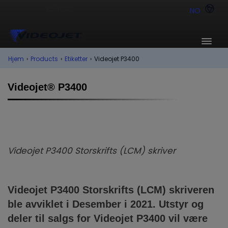
NO
Hjem
›
Products
›
Etiketter
›
Videojet P3400
Videojet® P3400
Videojet P3400 Storskrifts (LCM) skriver
Videojet
P3400
Storskrifts (LCM) skriveren
ble avviklet i Desember i 2021. Utstyr og
deler til salgs for Videojet
P3400
vil være