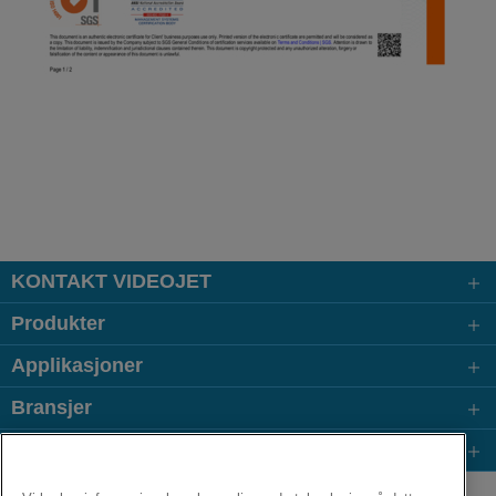
KONTAKT VIDEOJET
Produkter
Applikasjoner
Bransjer
Populære lenker
Follow us on: